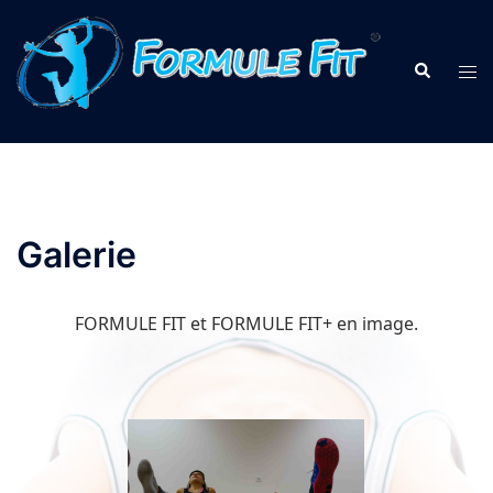
Aller
au
Recherche
Ouv
contenu
le
me
Galerie
FORMULE FIT et FORMULE FIT+ en image.