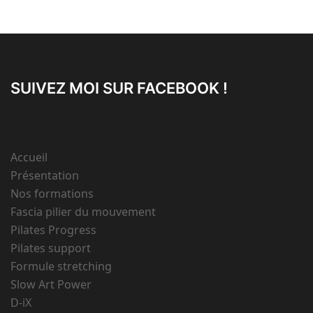
SUIVEZ MOI SUR FACEBOOK !
WordPress
Contact
form
Accueil
Présentation
Nos formations
Fascia pilier du mouvement
Pilates Progress
Pilates support
Formule stretching
Slow Art Power
D-iX